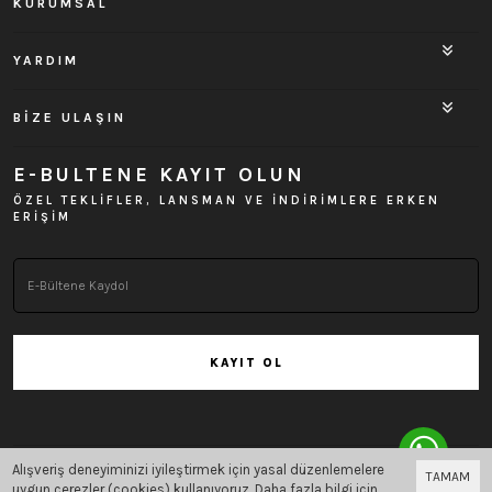
KURUMSAL
YARDIM
BİZE ULAŞIN
E-BULTENE KAYIT OLUN
ÖZEL TEKLİFLER, LANSMAN VE İNDİRİMLERE ERKEN
ERİŞİM
KAYIT OL
Alışveriş deneyiminizi iyileştirmek için yasal düzenlemelere
TAMAM
Bu site
Vikaon E-Ticaret sistemleri
ile hazırlanmıştır.
uygun çerezler (cookies) kullanıyoruz. Daha fazla bilgi için