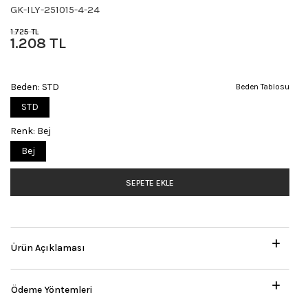
GK-ILY-251015-4-24
1.725 TL
1.208 TL
Beden:
STD
Beden Tablosu
STD
Renk:
Bej
Bej
SEPETE EKLE
Ürün Açıklaması
Ödeme Yöntemleri