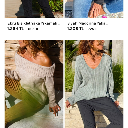
Ekru Bisiklet Yaka Yıkamalı
Siyah Madonna Yaka
1.264
TL
1.208
TL
Taş İşlemeli Yumuşak Dokulu
Yıkamalı Yumuşak Dokulu
1.805
TL
1.725
TL
Salaş Kazak 60 50
Salaş Kazak 50 40