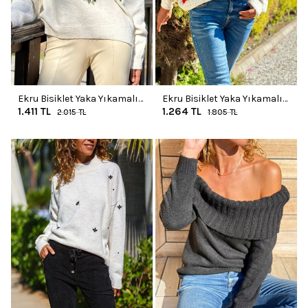
Ekru Bisiklet Yaka Yıkamalı
Ekru Bisiklet Yaka Yıkamalı
1.411
TL
1.264
TL
Taş İşlemeli Yumuşak Dokulu
Kiraz Detaylı Yumuşak
2.015
TL
1.805
TL
Salaş Kazak 60 50
Dokulu Salaş Kazak 60 55