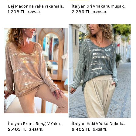
Bej Madonna Yaka Yıkamalı
İtalyan Gri V Yaka Yumuşak
1.208
TL
2.286
TL
Yumuşak Dokulu Salaş
Dokulu Modal Salaş Kazak
1.725
TL
3.265
TL
Kazak 50 40
70 55
İtalyan Bronz Rengi V Yaka
İtalyan Haki V Yaka Dokulu
2.405
TL
2.405
TL
Varak Baskılı Modal Salaş
Varak Baskılı Modal Salaş
3.435
TL
3.435
TL
Kazak 70 50
Kazak 70 50