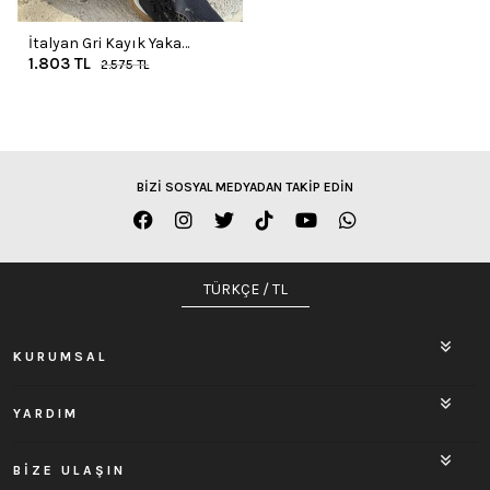
İtalyan Gri Kayık Yaka
1.803
TL
Yumuşak Dokulu Omzu
2.575
TL
Düğmeli Yün Karışımlı Salaş
Kazak 70 60
BİZİ SOSYAL MEDYADAN TAKİP EDİN
TÜRKÇE / TL
KURUMSAL
YARDIM
BİZE ULAŞIN