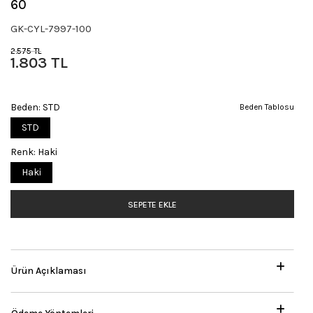
60
GK-CYL-7997-100
2.575 TL
1.803 TL
Beden:
STD
Beden Tablosu
STD
Renk:
Haki
Haki
SEPETE EKLE
Ürün Açıklaması