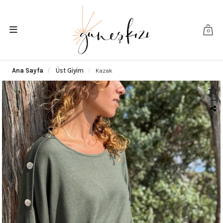
0
Ana Sayfa
Üst Giyim
Kazak
|