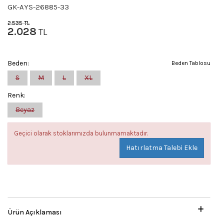
GK-AYS-26885-33
2.535
TL
2.028
TL
Beden:
Beden Tablosu
S
M
L
XL
Renk:
Beyaz
Geçici olarak stoklarımızda bulunmamaktadır.
Hatırlatma Talebi Ekle
Ürün Açıklaması