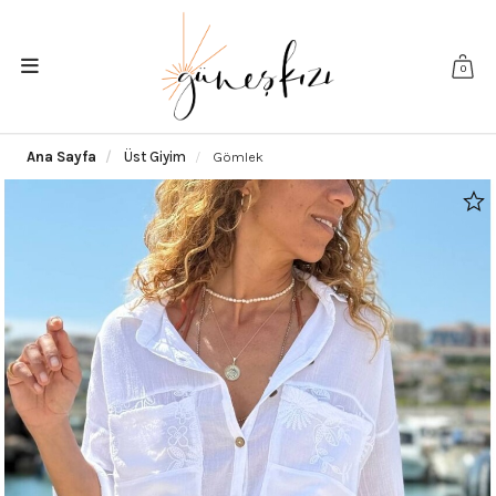
0
Ana Sayfa
Üst Giyim
Gömlek