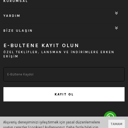
KURUMSAL
YARDIM
BİZE ULAŞIN
E-BULTENE KAYIT OLUN
ÖZEL TEKLİFLER, LANSMAN VE İNDİRİMLERE ERKEN
ERİŞİM
KAYIT OL
Alışveriş deneyiminizi iyileştirmek için yasal düzenlemelere
TAMAM
Bu site
Vikaon E-Ticaret sistemleri
ile hazırlanmıştır.
uygun çerezler (cookies) kullanıyoruz. Daha fazla bilgi için