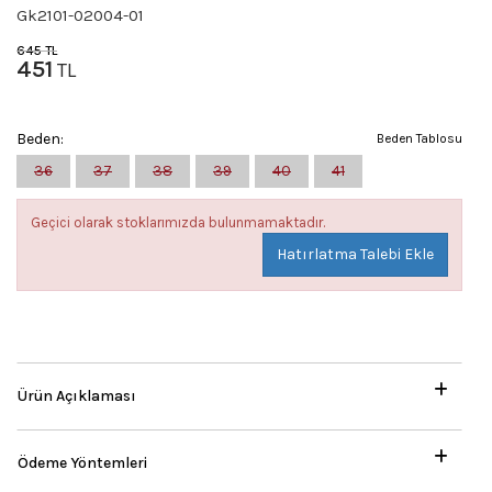
Gk2101-02004-01
645
TL
451
TL
Beden:
Beden Tablosu
36
37
38
39
40
41
Geçici olarak stoklarımızda bulunmamaktadır.
Hatırlatma Talebi Ekle
Ürün Açıklaması
Ödeme Yöntemleri