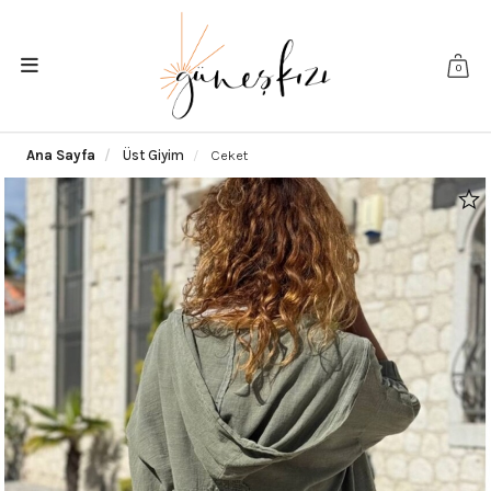
0
Ana Sayfa
Üst Giyim
Ceket