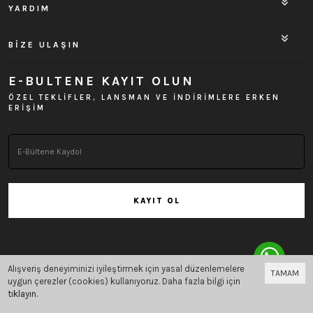
YARDIM
BİZE ULAŞIN
E-BULTENE KAYIT OLUN
ÖZEL TEKLİFLER, LANSMAN VE İNDİRİMLERE ERKEN
ERİŞİM
KAYIT OL
Alışveriş deneyiminizi iyileştirmek için yasal düzenlemelere
TAMAM
Bu site
Vikaon E-Ticaret sistemleri
ile hazırlanmıştır.
uygun çerezler (cookies) kullanıyoruz. Daha fazla bilgi için
tıklayın
.