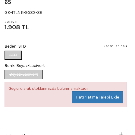
65
GK-ITLNK-9532-38
2.385 TL
1.908 TL
Beden:
STD
Beden Tablosu
STD
Renk:
Beyaz-Lacivert
Beyaz-Lacivert
Geçici olarak stoklarımızda bulunmamaktadır.
Hatırlatma Talebi Ekle