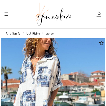
0
Ana Sayfa
Üst Giyim
Elbise