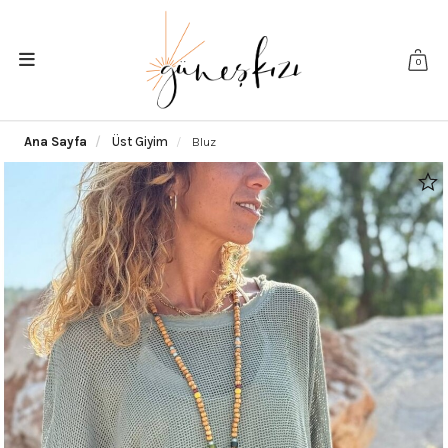
0
Ana Sayfa
Üst Giyim
Bluz