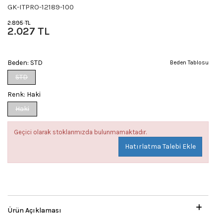
GK-ITPRO-12189-100
2.895 TL
2.027 TL
Beden:
STD
Beden Tablosu
STD
Renk:
Haki
Haki
Geçici olarak stoklarımızda bulunmamaktadır.
Hatırlatma Talebi Ekle
Ürün Açıklaması