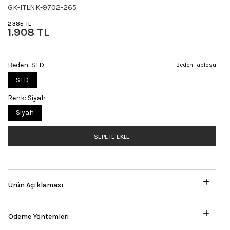
GK-ITLNK-9702-265
2.385 TL
1.908 TL
Beden:
STD
Beden Tablosu
STD
Renk:
Siyah
Siyah
SEPETE EKLE
Ürün Açıklaması
Ödeme Yöntemleri