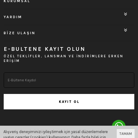
KURUMSAL
YARDIM
BİZE ULAŞIN
E-BULTENE KAYIT OLUN
ÖZEL TEKLİFLER, LANSMAN VE İNDİRİMLERE ERKEN
ERİŞİM
KAYIT OL
Alışveriş deneyiminizi iyileştirmek için yasal düzenlemelere
TAMAM
Bu site
Vikaon E-Ticaret sistemleri
ile hazırlanmıştır.
uygun çerezler (cookies) kullanıyoruz. Daha fazla bilgi için