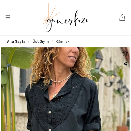
0
Ana Sayfa
Üst Giyim
Gömlek
|