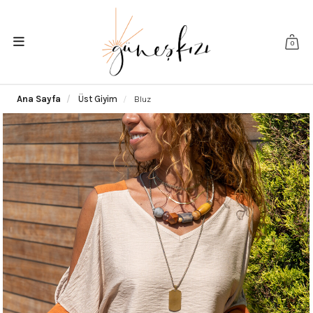
0
Ana Sayfa
Üst Giyim
Bluz