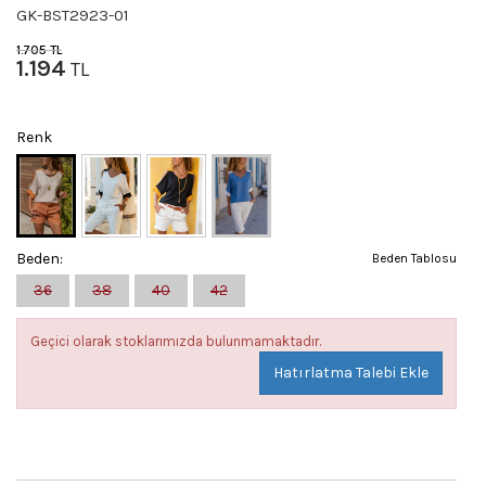
GK-BST2923-01
1.705
TL
1.194
TL
Renk
Beden:
Beden Tablosu
36
38
40
42
Geçici olarak stoklarımızda bulunmamaktadır.
Hatırlatma Talebi Ekle