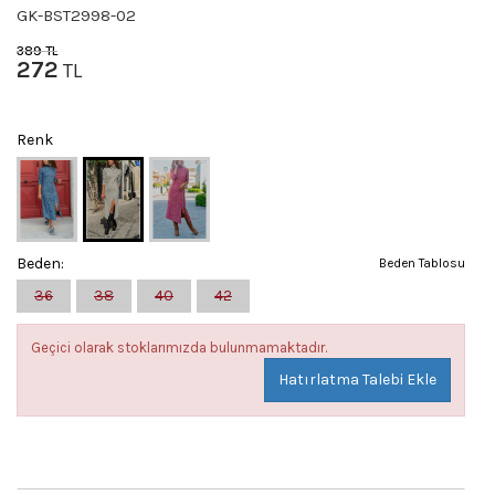
GK-BST2998-02
389
TL
272
TL
Renk
Beden:
Beden Tablosu
36
38
40
42
Geçici olarak stoklarımızda bulunmamaktadır.
Hatırlatma Talebi Ekle