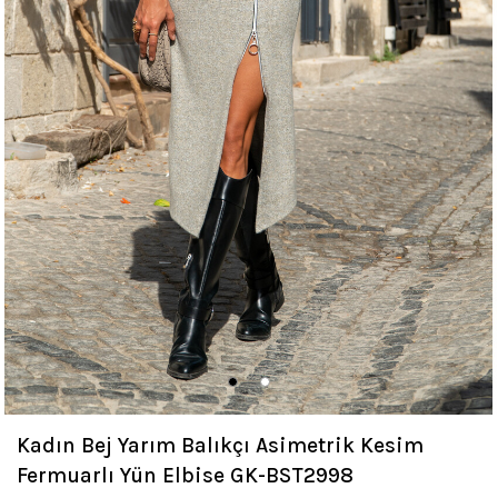
Kadın Bej Yarım Balıkçı Asimetrik Kesim
Fermuarlı Yün Elbise GK-BST2998