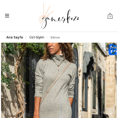
0
Ana Sayfa
Üst Giyim
Elbise