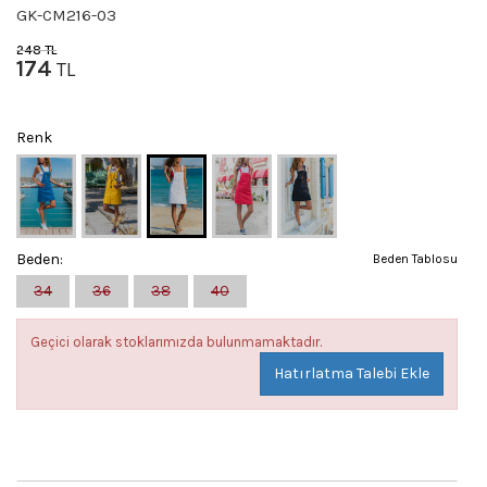
GK-CM216-03
248
TL
174
TL
Renk
Beden:
Beden Tablosu
34
36
38
40
Geçici olarak stoklarımızda bulunmamaktadır.
Hatırlatma Talebi Ekle