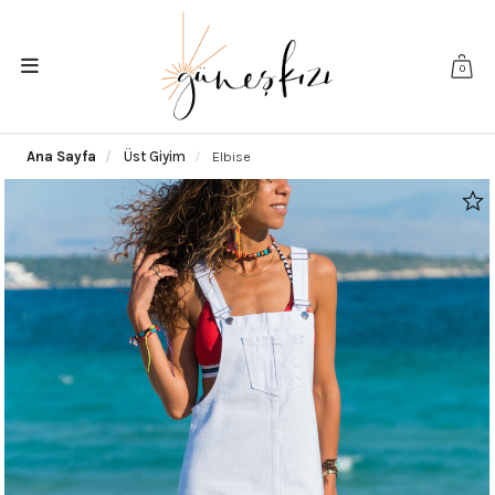
0
Ana Sayfa
Üst Giyim
Elbise