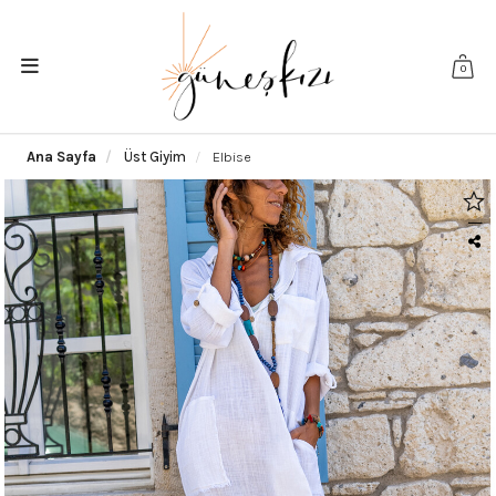
0
Ana Sayfa
Üst Giyim
Elbise
|