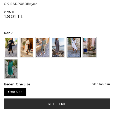
GK-RSD2083Beyaz
2.715 TL
1.901 TL
Renk
Beden:
One Size
Beden Tablosu
One Size
SEPETE EKLE