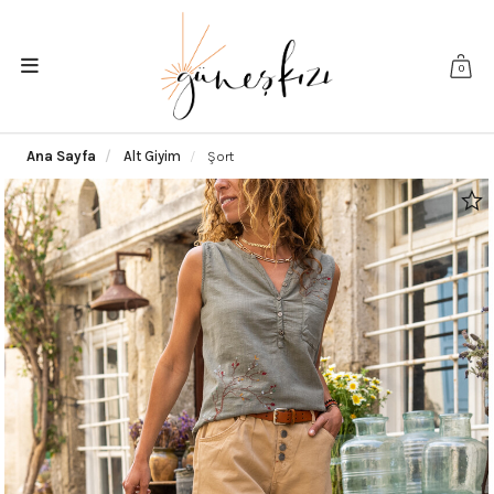
0
Ana Sayfa
Alt Giyim
Şort