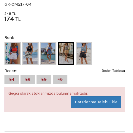
GK-CM217-04
248
TL
174
TL
Renk
Beden:
Beden Tablosu
34
36
38
40
Geçici olarak stoklarımızda bulunmamaktadır.
Hatırlatma Talebi Ekle