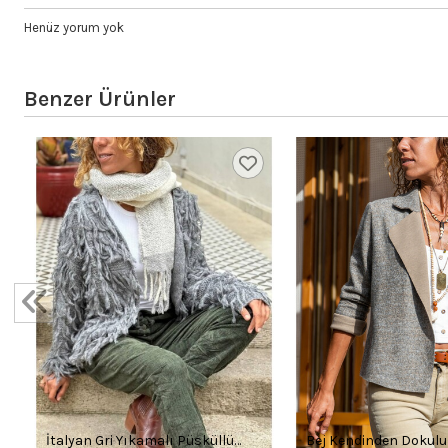
Henüz yorum yok
Benzer Ürünler
İtalyan Gri Yıkamalı Püsküllü
Bej Kendinden Dokulu Ç