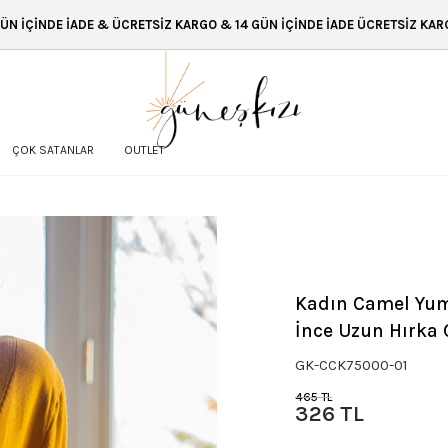
 ÜCRETSİZ KARGO & 14 GÜN İÇİNDE İADE ÜCRETSİZ KARGO & 14 GÜN İÇİND
ÇOK SATANLAR
OUTLET
Kadın Camel Yu
İnce Uzun Hırka
GK-CCK75000-01
465 TL
326 TL