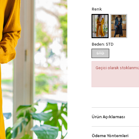
Renk
Beden:
STD
STD
Geçici olarak stokları
Ürün Açıklaması
Ödeme Yöntemleri