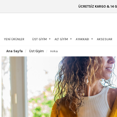
ÜCRETSİZ KARGO & 14 GÜN İÇİNDE İADE &
YENİ ÜRÜNLER
ÜST GİYİM
ALT GİYİM
AYAKKABI
AKSESUAR
Ana Sayfa
Üst Giyim
Hırka