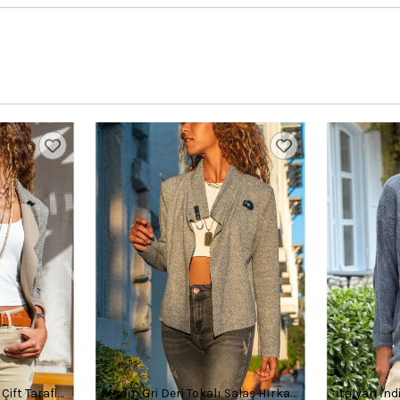
ift Taraflı
Kadın Gri Deri Tokalı Salaş Hırka
İtalyan İnd