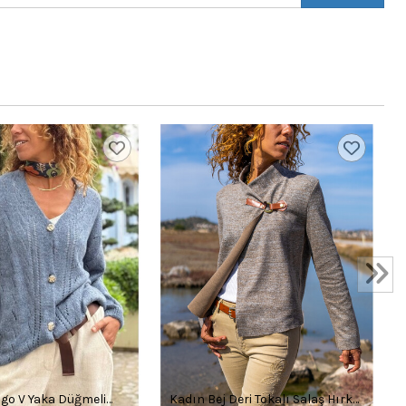
igo V Yaka Düğmeli
Kadın Bej Deri Tokalı Salaş Hırka