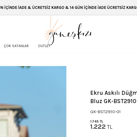
ARGO & 14 GÜN İÇİNDE İADE ÜCRETSİZ KARGO & 14 GÜN İÇİNDE İADE & Ü
ÇOK SATANLAR
OUTLET
Ekru Askılı Düğm
Bluz GK-BST2910
GK-BST2910-01
1.745
TL
1.222
TL