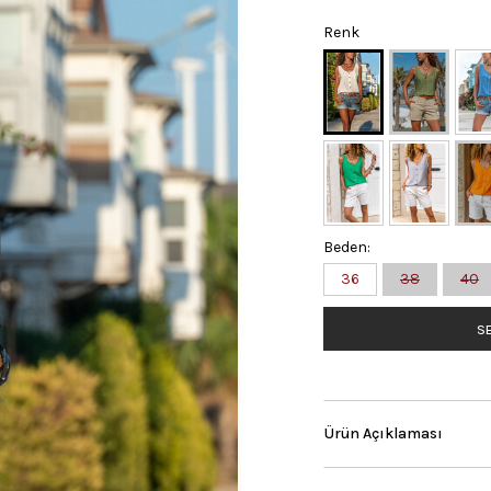
Renk
Beden:
36
38
40
SE
Ürün Açıklaması