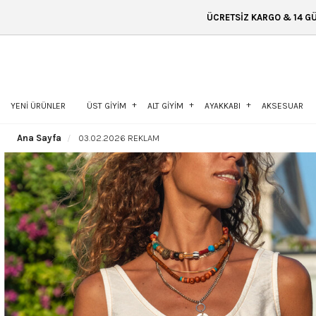
ÜCRETSİZ KARGO & 14 GÜN İÇİNDE İADE & ÜCRETSİZ K
YENİ ÜRÜNLER
ÜST GİYİM
ALT GİYİM
AYAKKABI
AKSESUAR
Ana Sayfa
03.02.2026 REKLAM