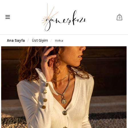
0
Ana Sayfa
Üst Giyim
Hırka