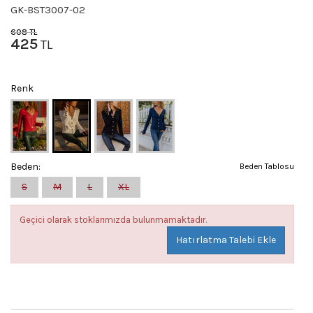
GK-BST3007-02
608
TL
425
TL
Renk
Beden:
Beden Tablosu
S
M
L
XL
Geçici olarak stoklarımızda bulunmamaktadır.
Hatırlatma Talebi Ekle