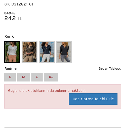
GK-BST2821-01
346
TL
242
TL
Renk
Beden:
Beden Tablosu
S
M
L
XL
Geçici olarak stoklarımızda bulunmamaktadır.
Hatırlatma Talebi Ekle