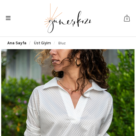
0
Ana Sayfa
Üst Giyim
Bluz