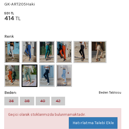
GK-ART205Haki
591
TL
414
TL
Renk
Beden:
Beden Tablosu
36
38
40
42
Geçici olarak stoklarımızda bulunmamaktadır.
Hatırlatma Talebi Ekle