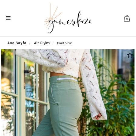
0
Ana Sayfa
Alt Giyim
Pantolon