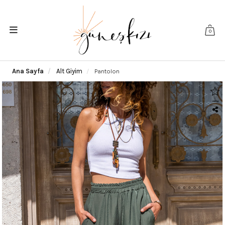
0
Ana Sayfa
Alt Giyim
Pantolon
|