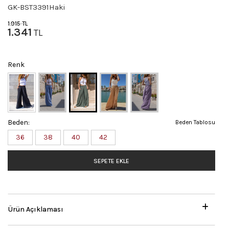
GK-BST3391Haki
1.915
TL
1.341
TL
Renk
Beden:
Beden Tablosu
36
38
40
42
SEPETE EKLE
Ürün Açıklaması