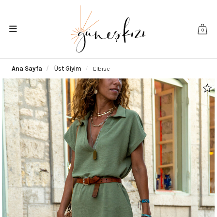
0
Ana Sayfa
Üst Giyim
Elbise