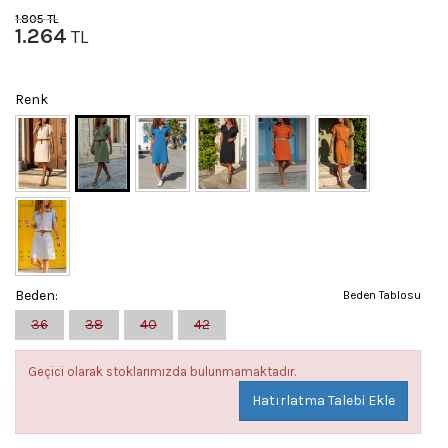
1.805
TL
1.264
TL
Renk
Beden:
Beden Tablosu
36
38
40
42
Geçici olarak stoklarımızda bulunmamaktadır.
Hatırlatma Talebi Ekle