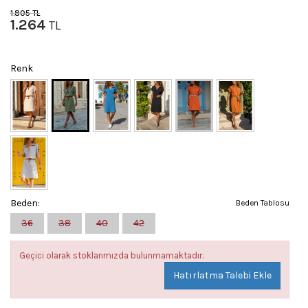
1.805
TL
1.264
TL
Renk
Beden:
Beden Tablosu
36
38
40
42
Geçici olarak stoklarımızda bulunmamaktadır.
Hatırlatma Talebi Ekle