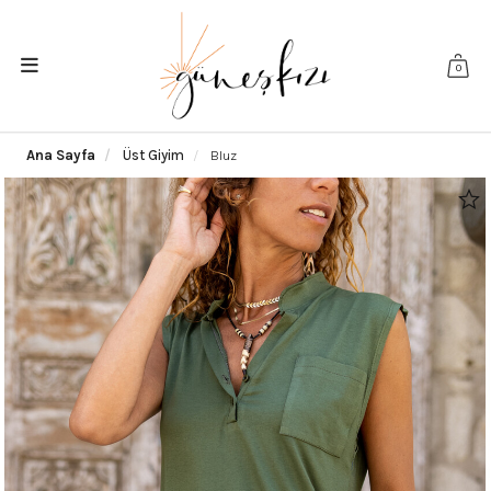
0
Ana Sayfa
Üst Giyim
Bluz