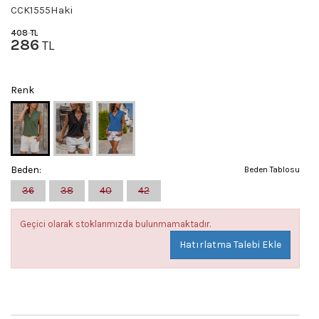
CCK1555Haki
408
TL
286
TL
Renk
Beden:
Beden Tablosu
36
38
40
42
Geçici olarak stoklarımızda bulunmamaktadır.
Hatırlatma Talebi Ekle