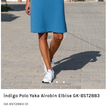
İndigo Polo Yaka Airobin Elbise GK-BST2883
GK-BST2883-01