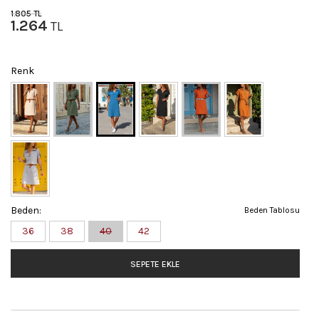
1.805
TL
1.264
TL
Renk
Beden:
Beden Tablosu
36
38
40
42
SEPETE EKLE