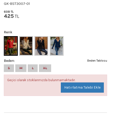
GK-BST3007-01
608
TL
425
TL
Renk
Beden:
Beden Tablosu
S
M
L
XL
Geçici olarak stoklarımızda bulunmamaktadır.
Hatırlatma Talebi Ekle