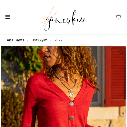
0
Ana Sayfa
Üst Giyim
Hırka