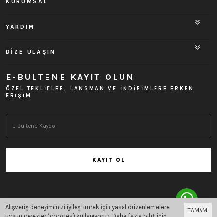
KURUMSAL
YARDIM
BİZE ULAŞIN
E-BULTENE KAYIT OLUN
ÖZEL TEKLİFLER, LANSMAN VE İNDİRİMLERE ERKEN
ERİŞİM
KAYIT OL
Alışveriş deneyiminizi iyileştirmek için yasal düzenlemelere
TAMAM
Bu site
Vikaon E-Ticaret sistemleri
ile hazırlanmıştır.
uygun çerezler (cookies) kullanıyoruz. Daha fazla bilgi için