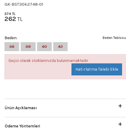
GK-BST30k2748-01
374
TL
262
TL
Beden:
Beden Tablosu
36
38
40
42
Geçici olarak stoklarımızda bulunmamaktadır.
Hatırlatma Talebi Ekle
Ürün Açıklaması
Ödeme Yöntemleri