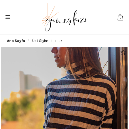
0
Ana Sayfa
Üst Giyim
Bluz