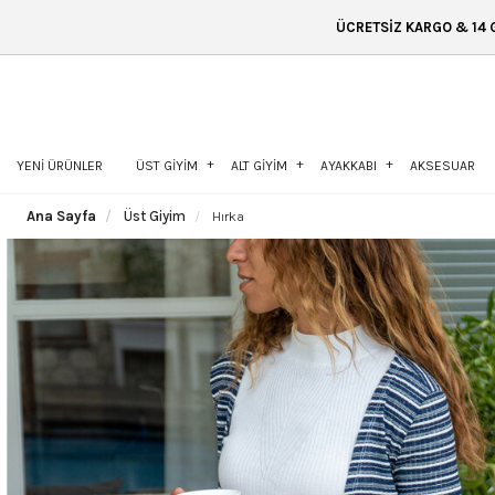
ÜCRETSİZ KARGO & 14 GÜN İÇİNDE İADE &
YENİ ÜRÜNLER
ÜST GİYİM
ALT GİYİM
AYAKKABI
AKSESUAR
Ana Sayfa
Üst Giyim
Hırka