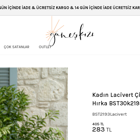
 ÜCRETSİZ KARGO & 14 GÜN İÇİNDE İADE ÜCRETSİZ KARGO & 14 GÜN İÇİN
ÇOK SATANLAR
OUTLET
Kadın Lacivert Ç
Hırka BST30k219
BST2193Lacivert
405
TL
283
TL