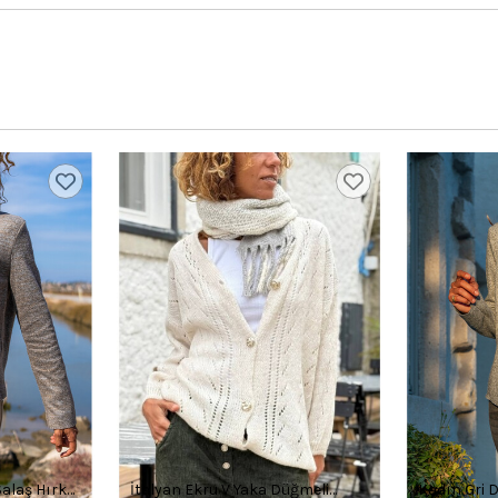
Salaş Hırka
İtalyan Ekru V Yaka Düğmeli
Kadın Gri D