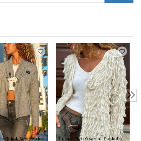
eri Tokalı Salaş Hırka
İtalyan Ekru Yıkamalı Püsküllü