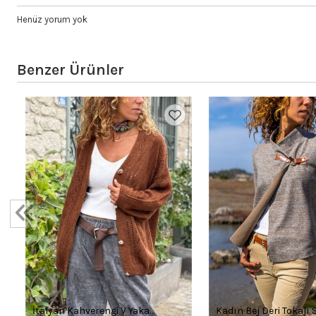
Henüz yorum yok
Benzer Ürünler
İtalyan Kahverengi V Yaka
Kadın Bej Deri Tokalı 