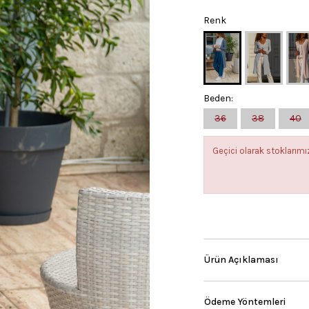
Renk
Beden:
36
38
40
Geçici olarak stokları
Ürün Açıklaması
Ödeme Yöntemleri