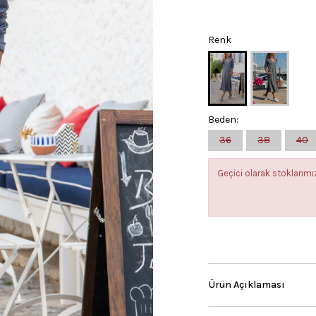
Renk
Beden:
36
38
40
Geçici olarak stokları
Ürün Açıklaması