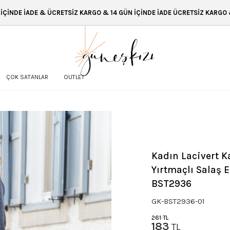
Z KARGO & 14 GÜN İÇİNDE İADE ÜCRETSİZ KARGO & 14 GÜN İÇİNDE İADE 
ÇOK SATANLAR
OUTLET
Kadın Lacivert K
Yırtmaçlı Salaş E
BST2936
GK-BST2936-01
261
TL
183
TL