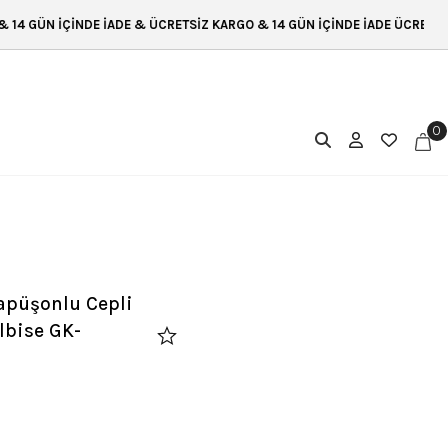
& ÜCRETSİZ KARGO & 14 GÜN İÇİNDE İADE ÜCRETSİZ KARGO & 14 GÜN İÇİN
0
apüşonlu Cepli
lbise GK-