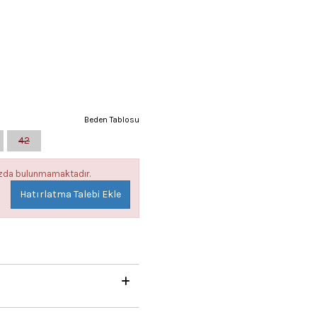
Beden Tablosu
42
mızda bulunmamaktadır.
Hatırlatma Talebi Ekle