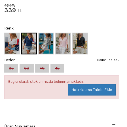
484
TL
339
TL
Renk
Beden:
Beden Tablosu
36
38
40
42
Geçici olarak stoklarımızda bulunmamaktadır.
Hatırlatma Talebi Ekle
Ürün Açıklaması