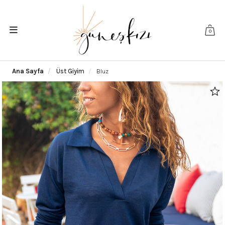
0
Ana Sayfa
Üst Giyim
Bluz