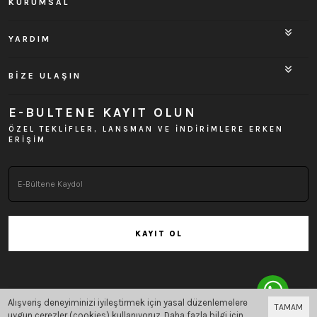
KURUMSAL
YARDIM
BİZE ULAŞIN
E-BULTENE KAYIT OLUN
ÖZEL TEKLİFLER, LANSMAN VE İNDİRİMLERE ERKEN
ERİŞİM
KAYIT OL
Alışveriş deneyiminizi iyileştirmek için yasal düzenlemelere
TAMAM
Bu site
Vikaon E-Ticaret sistemleri
ile hazırlanmıştır.
uygun çerezler (cookies) kullanıyoruz. Daha fazla bilgi için