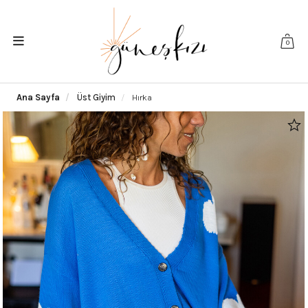
0
Ana Sayfa
Üst Giyim
Hırka