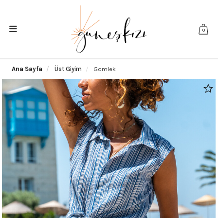
0
Ana Sayfa
Üst Giyim
Gömlek