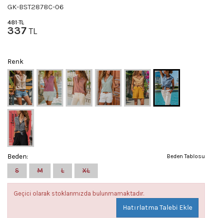
GK-BST2878C-06
481
TL
337
TL
Renk
Beden:
Beden Tablosu
S
M
L
XL
Geçici olarak stoklarımızda bulunmamaktadır.
Hatırlatma Talebi Ekle