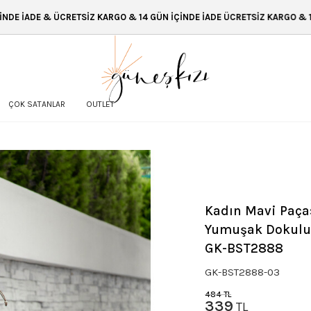
KARGO & 14 GÜN İÇİNDE İADE ÜCRETSİZ KARGO & 14 GÜN İÇİNDE İADE & 
ÇOK SATANLAR
OUTLET
Kadın Mavi Paças
Yumuşak Dokulu 
GK-BST2888
GK-BST2888-03
484
TL
339
TL