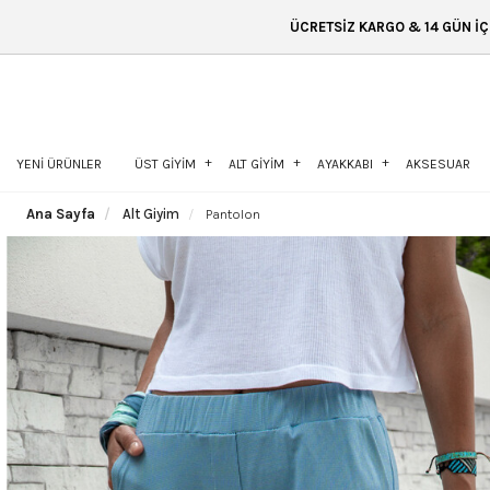
ÜCRETSİZ KARGO & 14 GÜN İÇİNDE İADE & ÜCRETSİZ 
YENİ ÜRÜNLER
ÜST GİYİM
ALT GİYİM
AYAKKABI
AKSESUAR
Ana Sayfa
Alt Giyim
Pantolon