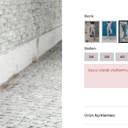
Renk
Beden:
36
38
40
Geçici olarak stokları
Ürün Açıklaması