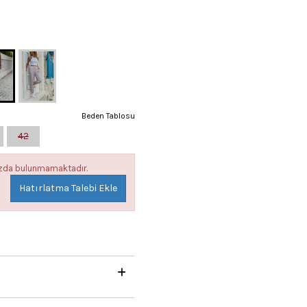
Beden Tablosu
42
mızda bulunmamaktadır.
Hatırlatma Talebi Ekle