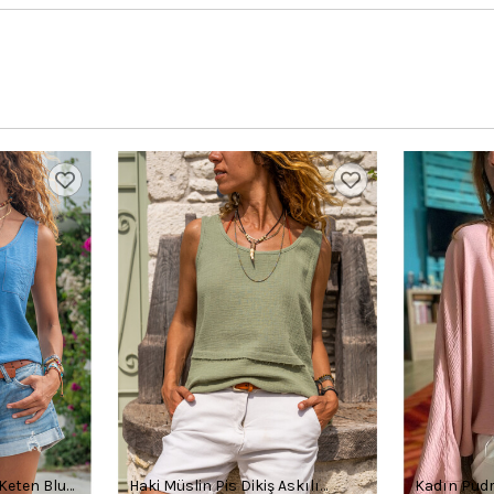
 Keten Bluz
Haki Müslin Pis Dikiş Askılı
Kadın Pudr