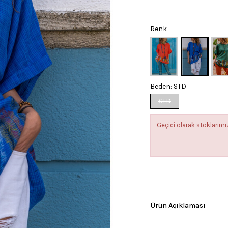
Renk
Beden:
STD
STD
Geçici olarak stokları
Ürün Açıklaması