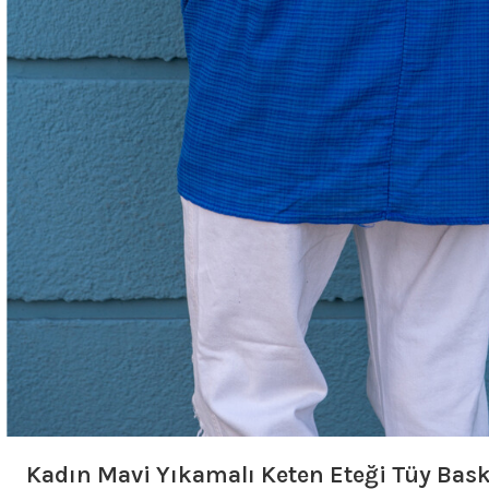
Kadın Mavi Yıkamalı Keten Eteği Tüy Bas