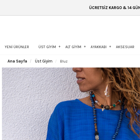
ÜCRETSİZ KARGO & 14 GÜN İÇİNDE İADE & Ü
YENİ ÜRÜNLER
ÜST GİYİM
ALT GİYİM
AYAKKABI
AKSESUAR
Ana Sayfa
Üst Giyim
Bluz