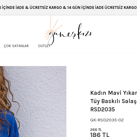
CRETSİZ KARGO & 14 GÜN İÇİNDE İADE ÜCRETSİZ KARGO & 14 GÜN İÇİNDE 
ÇOK SATANLAR
OUTLET
Kadın Mavi Yıkam
Tüy Baskılı Salaş
RSD2035
GK-RSD2035-02
266 TL
186 TL