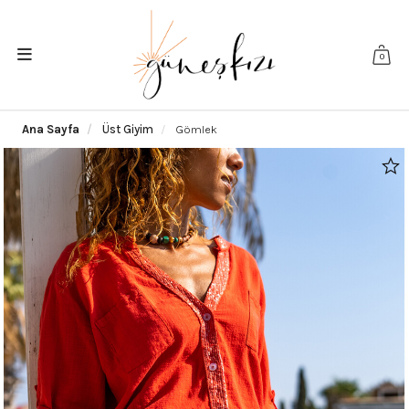
0
Ana Sayfa
Üst Giyim
Gömlek