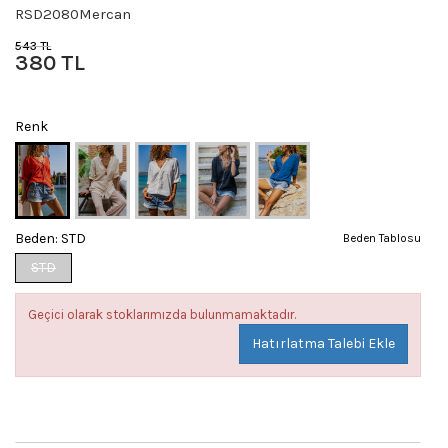
RSD2080Mercan
543 TL
380 TL
Renk
Beden:
STD
Beden Tablosu
STD
Geçici olarak stoklarımızda bulunmamaktadır.
Hatırlatma Talebi Ekle