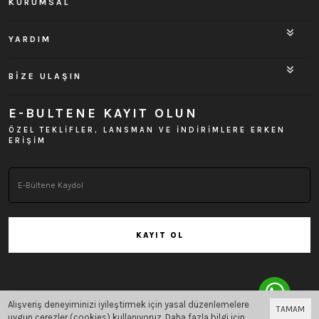
KURUMSAL
YARDIM
BİZE ULAŞIN
E-BULTENE KAYIT OLUN
ÖZEL TEKLİFLER, LANSMAN VE İNDİRİMLERE ERKEN
ERİŞİM
KAYIT OL
Alışveriş deneyiminizi iyileştirmek için yasal düzenlemelere
TAMAM
Bu site
Vikaon E-Ticaret sistemleri
ile hazırlanmıştır.
uygun çerezler (cookies) kullanıyoruz. Daha fazla bilgi için