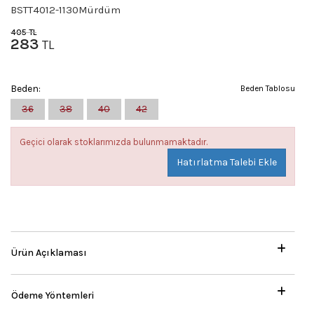
BSTT4012-1130Mürdüm
405
TL
283
TL
Beden:
Beden Tablosu
36
38
40
42
Geçici olarak stoklarımızda bulunmamaktadır.
Hatırlatma Talebi Ekle
Ürün Açıklaması
Ödeme Yöntemleri