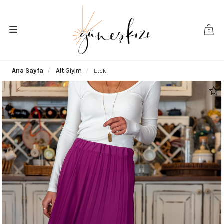
0
Ana Sayfa
Alt Giyim
Etek