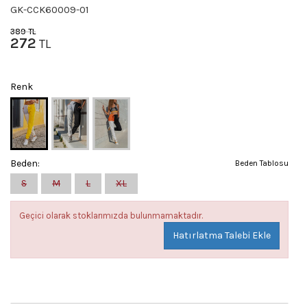
GK-CCK60009-01
389
TL
272
TL
Renk
Beden:
Beden Tablosu
S
M
L
XL
Geçici olarak stoklarımızda bulunmamaktadır.
Hatırlatma Talebi Ekle