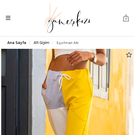
0
Ana Sayfa
Alt Giyim
Eşofman Altı