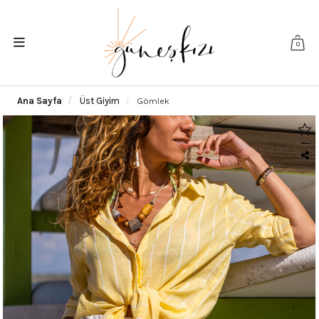
0
Ana Sayfa
Üst Giyim
Gömlek
|