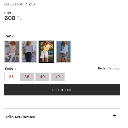
GK-BST6017-257
869
TL
608
TL
Renk
Beden:
Beden Tablosu
36
38
40
42
SEPETE EKLE
Ürün Açıklaması