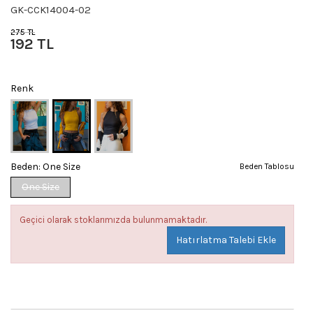
GK-CCK14004-02
275 TL
192 TL
Renk
Beden:
One Size
Beden Tablosu
One Size
Geçici olarak stoklarımızda bulunmamaktadır.
Hatırlatma Talebi Ekle