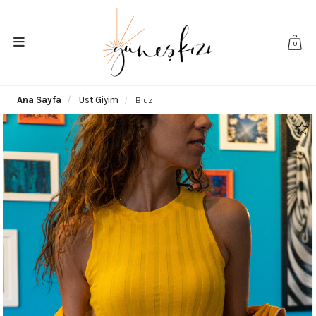
0
Ana Sayfa
Üst Giyim
Bluz