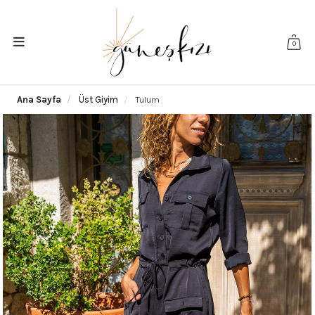
0
Ana Sayfa
Üst Giyim
Tulum