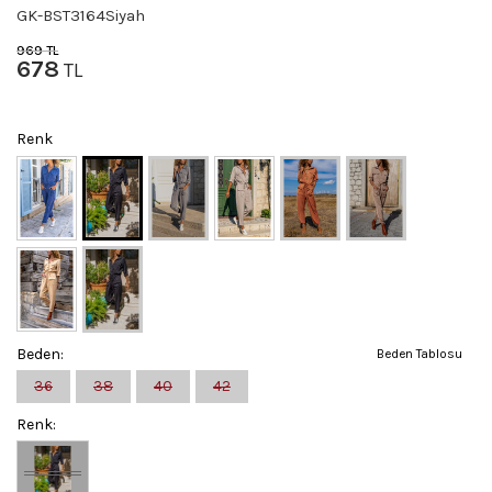
GK-BST3164Siyah
969
TL
678
TL
Renk
Beden:
Beden Tablosu
36
38
40
42
Renk: