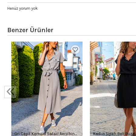
Henüz yorum yok
Benzer Ürünler
Gri Cepli Kemerli Safari Aerobin
Kadın Siyah Beli Büzg