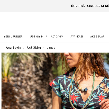
ÜCRETSİZ KARGO & 14 GÜN İÇİNDE İADE & 
YENİ ÜRÜNLER
ÜST GİYİM
ALT GİYİM
AYAKKABI
AKSESUAR
Ana Sayfa
Üst Giyim
Elbise