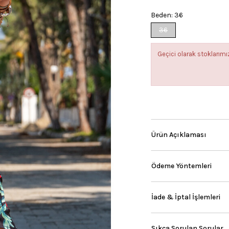
Beden:
36
36
Geçici olarak stokları
Ürün Açıklaması
Ödeme Yöntemleri
İade & İptal İşlemleri
Sıkça Sorulan Sorular