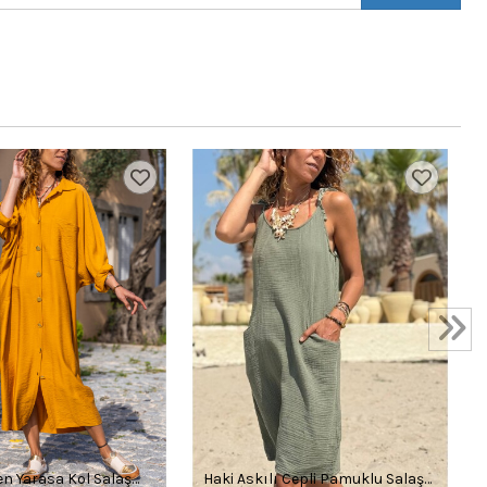
en Yarasa Kol Salaş
Haki Askılı Cepli Pamuklu Salaş