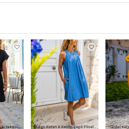
ülü Yakası
İndigo Keten A Kesim Cepli Pliseli
Hardal Ket