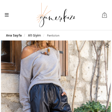
0
Ana Sayfa
Alt Giyim
Pantolon