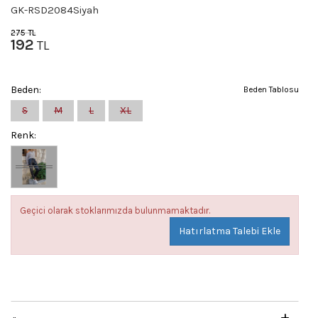
GK-RSD2084Siyah
275
TL
192
TL
Beden:
Beden Tablosu
S
M
L
XL
Renk:
Geçici olarak stoklarımızda bulunmamaktadır.
Hatırlatma Talebi Ekle