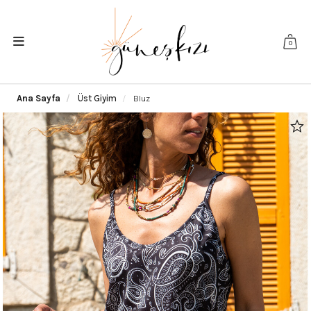
0
Ana Sayfa
Üst Giyim
Bluz