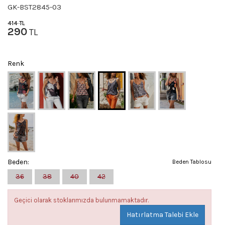
GK-BST2845-03
414
TL
290
TL
Renk
Beden:
Beden Tablosu
36
38
40
42
Geçici olarak stoklarımızda bulunmamaktadır.
Hatırlatma Talebi Ekle