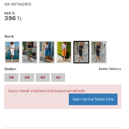
GK-BSTW2912
566
TL
396
TL
Renk
Beden:
Beden Tablosu
36
38
40
42
Geçici olarak stoklarımızda bulunmamaktadır.
Hatırlatma Talebi Ekle