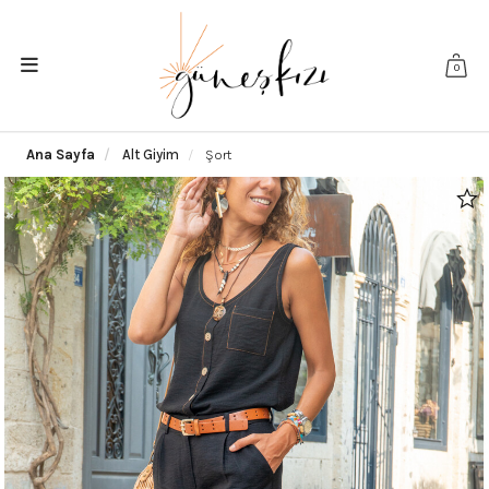
0
Ana Sayfa
Alt Giyim
Şort