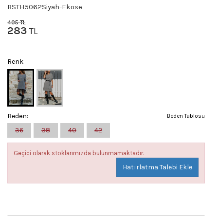
BSTH5062Siyah-Ekose
405
TL
283
TL
Renk
Beden:
Beden Tablosu
36
38
40
42
Geçici olarak stoklarımızda bulunmamaktadır.
Hatırlatma Talebi Ekle