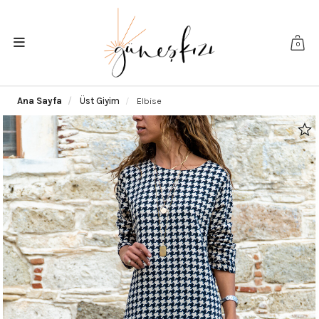
0
Ana Sayfa
Üst Giyim
Elbise