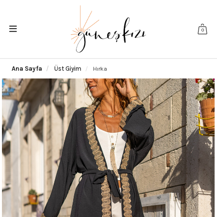
0
Ana Sayfa
Üst Giyim
Hırka