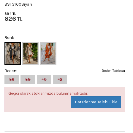
BST3160Siyah
894
TL
626
TL
Renk
Beden:
Beden Tablosu
36
38
40
42
Geçici olarak stoklarımızda bulunmamaktadır.
Hatırlatma Talebi Ekle