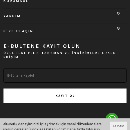
KURUMSAL
YARDIM
BİZE ULAŞIN
E-BULTENE KAYIT OLUN
ÖZEL TEKLİFLER, LANSMAN VE İNDİRİMLERE ERKEN
ERİŞİM
KAYIT OL
Alışveriş deneyiminizi iyileştirmek için yasal düzenlemelere
TAMAM
Bu site
Vikaon E-Ticaret sistemleri
ile hazırlanmıştır.
uygun çerezler (cookies) kullanıyoruz. Daha fazla bilgi için