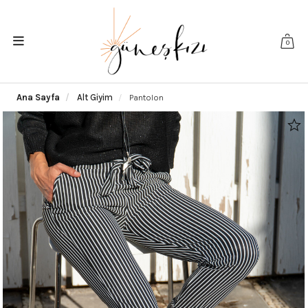
0
Ana Sayfa
Alt Giyim
Pantolon