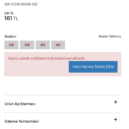
GK-CCK13006-02
231
TL
161
TL
Beden:
Beden Tablosu
36
38
40
42
Geçici olarak stoklarımızda bulunmamaktadır.
Hatırlatma Talebi Ekle
Ürün Açıklaması
Ödeme Yöntemleri