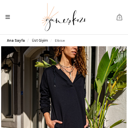
0
Ana Sayfa
Üst Giyim
Elbise