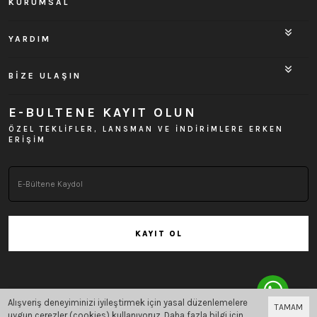
KURUMSAL
YARDIM
BİZE ULAŞIN
E-BULTENE KAYIT OLUN
ÖZEL TEKLİFLER, LANSMAN VE İNDİRİMLERE ERKEN
ERİŞİM
KAYIT OL
Alışveriş deneyiminizi iyileştirmek için yasal düzenlemelere
TAMAM
Bu site
Vikaon E-Ticaret sistemleri
ile hazırlanmıştır.
uygun çerezler (cookies) kullanıyoruz. Daha fazla bilgi için