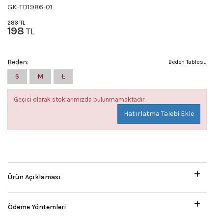
GK-TD1986-01
283
TL
198
TL
Beden:
Beden Tablosu
S
M
L
Geçici olarak stoklarımızda bulunmamaktadır.
Hatırlatma Talebi Ekle
Ürün Açıklaması
Ödeme Yöntemleri