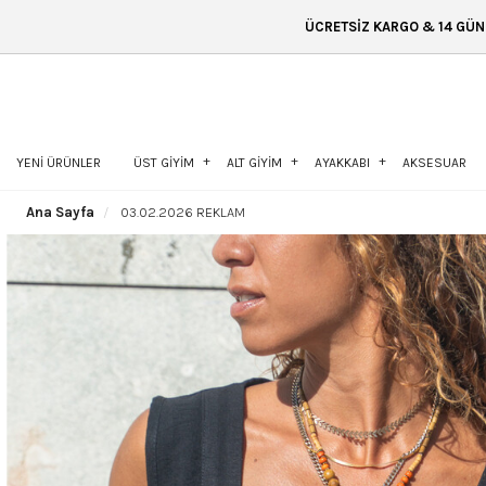
ÜCRETSİZ KARGO & 14 GÜN İÇİNDE İADE & ÜCRETSİZ K
YENİ ÜRÜNLER
ÜST GİYİM
ALT GİYİM
AYAKKABI
AKSESUAR
Ana Sayfa
03.02.2026 REKLAM