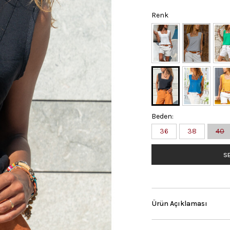
Renk
Beden:
36
38
40
SE
Ürün Açıklaması