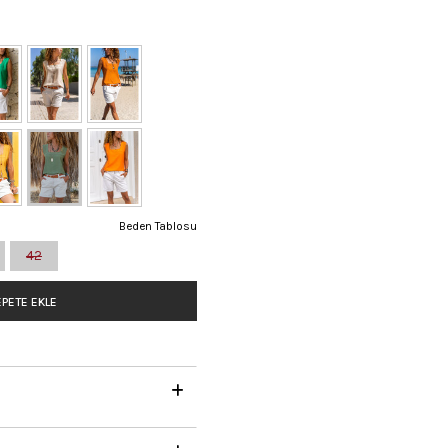
Beden Tablosu
42
PETE EKLE