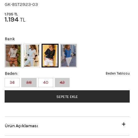
GK-BST2923-03
1.705
TL
1.194
TL
Renk
Beden:
Beden Tablosu
36
38
40
42
SEPETE EKLE
Ürün Açıklaması