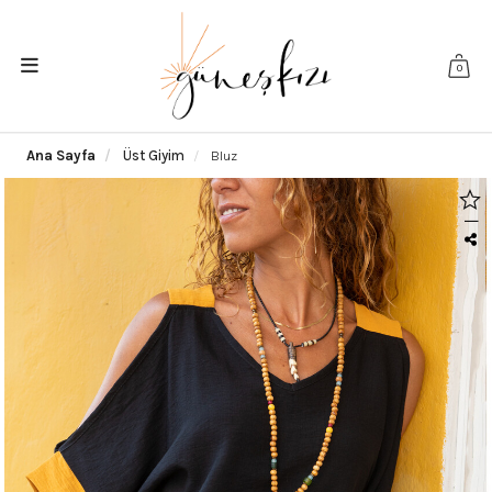
0
Ana Sayfa
Üst Giyim
Bluz
|